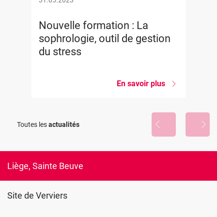
31.05.2023
Nouvelle formation : La
sophrologie, outil de gestion
du stress
En savoir plus
sur
Nouvelle
formation
:
La
Toutes les
actualités
sophrologie,
outil
de
gestion
du
Liège, Sainte Beuve
stress
Site de Verviers