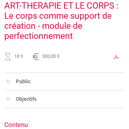
ART-THERAPIE ET LE CORPS :
Le corps comme support de
création - module de
perfectionnement
18 h
300,00 €
Public
Art-thérapeutes , ergothérapeutes et autres praticiens ayant
suivi une formation en art-thérapie souhaitant booster leur
Objectifs
"boîte à outils".
Expérimenter et maîtriser des techniques
d'expression corporelle et de mise en mouvement
pour renforcer l’ancrage et favoriser une
Contenu
expression plus libre et spontanée.