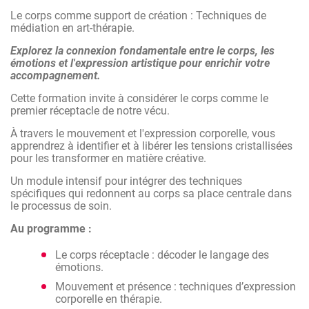
Adapter ses médiations artistiques aux réalités
Le corps comme support de création : Techniques de
cliniques complexes liées au corps (maladie
médiation en art-thérapie.
chroniques, troubles de l'image de soi, stress).
Explorez la connexion fondamentale entre le corps, les
Développer une posture d'accompagnement
émotions et l'expression artistique pour enrichir votre
permettant de sécuriser le passage du
accompagnement.
mouvement à la trace (graphique, plastique ou
sonore).
Cette formation invite à considérer le corps comme le
premier réceptacle de notre vécu.
Transformer les vécus corporels figés en une
matière créative qui redonne du sens et de la
À travers le mouvement et l'expression corporelle, vous
mobilité au sujet.
apprendrez à identifier et à libérer les tensions cristallisées
pour les transformer en matière créative.
Expérimenter soi-même la connexion corps-esprit
pour mieux guider le patient dans la libération de
Un module intensif pour intégrer des techniques
son potentiel créatif.
spécifiques qui redonnent au corps sa place centrale dans
le processus de soin.
Au programme :
Le corps réceptacle : décoder le langage des
émotions.
Mouvement et présence : techniques d’expression
corporelle en thérapie.