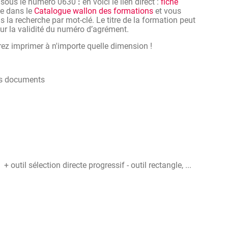
 sous le numéro 0630
:
en voici le lien direct :
fiche
ve dans le
Catalogue wallon des formations
et vous
 la recherche par mot-clé. Le titre de la formation peut
 sur la validité du numéro d’agrément.
rez imprimer à n'importe quelle dimension !
des documents
 + outil sélection directe progressif - outil rectangle, ...