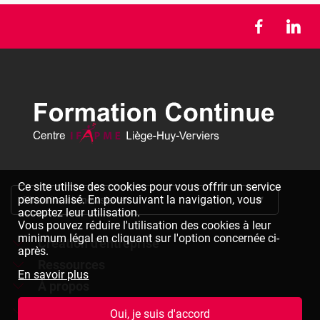
Ce site utilise des cookies pour vous offrir un service
personnalisé. En poursuivant la navigation, vous
S'inscrire à la newsletter
acceptez leur utilisation.
Vous pouvez réduire l'utilisation des cookies à leur
minimum légal en cliquant sur l'option concernée ci-
Création d'entreprise
après.
Ressources
Formations à la création d'entreprise
En savoir plus
À propos
Dépliants à télécharger
Chèques formation à la création d'entreprise
Jobs
Le réseau IFAPME
Oui, je suis d'accord
Bulletin d'inscription à télécharger