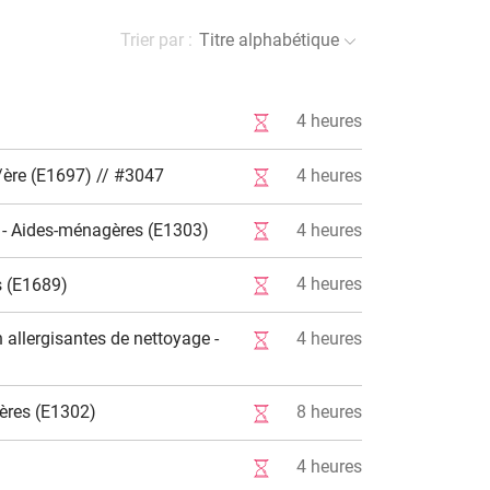
Trier par :
Titre alphabétique
4
heures
4
heures
/ère (E1697) // #3047
4
heures
e - Aides-ménagères (E1303)
4
heures
s (E1689)
 allergisantes de nettoyage -
4
heures
8
heures
gères (E1302)
4
heures