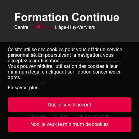
Ce site utilise des cookies pour vous offrir un service
personnalisé. En poursuivant la navigation, vous
S'inscrire à la newsletter
acceptez leur utilisation.
Vous pouvez réduire l'utilisation des cookies à leur
minimum légal en cliquant sur l'option concernée ci-
Création d'entreprise
après.
Ressources
Formations à la création d'entreprise
En savoir plus
À propos
Dépliants à télécharger
Chèques formation à la création d'entreprise
Jobs
Le réseau IFAPME
Oui, je suis d'accord
Bulletin d'inscription à télécharger
Pied
Le centre IFAPME Liège-Huy-Verviers
Devenir formateur
Vie privée
Cookies
Crédit et copyright
de
Non, je veux le minimum de cookies
page
L'équipe
Rejoindre notre équipe
Conditions générales de vente
Plan du site
(termes
et
Nos missions et valeurs