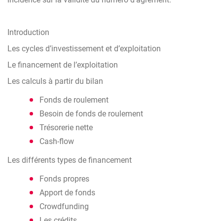
Pour participer à cette formation, il est nécessaire d’avoir
Introduction
des notions générales en comptabilité (savoir ce qu’est un
bilan et ses grandes composantes, savoir ce qu’est un
Les cycles d’investissement et d’exploitation
compte d’exploitation) et de posséder le vocabulaire
juridique courant de base.
Le financement de l’exploitation
Les calculs à partir du bilan
Fonds de roulement
Besoin de fonds de roulement
Trésorerie nette
Cash-flow
Les différents types de financement
Fonds propres
Apport de fonds
Crowdfunding
Les crédits