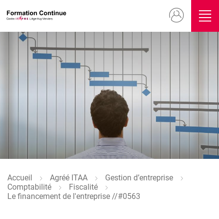
Aller
Menu
au
contenu
du
principal
compte
Image
de
l'utilisateur
Image
Accueil
Agréé ITAA
Gestion d’entreprise
Fil
Comptabilité
Fiscalité
d'Ariane
Le financement de l'entreprise //#0563