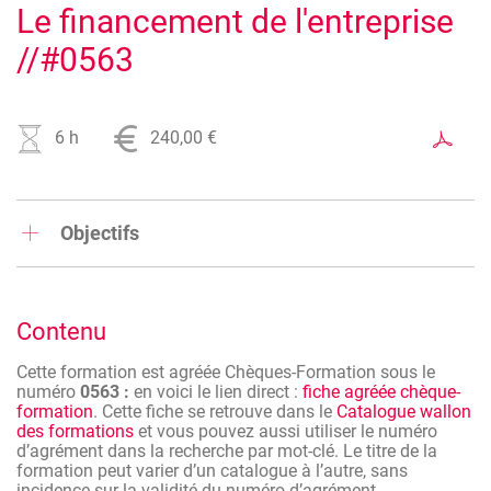
Le financement de l'entreprise
//#0563
6 h
240,00 €
Image
Objectifs
Pourvoir identifier les besoins de financement de
l’entreprise
Contenu
Utiliser les leviers les plus adaptés en fonction des
besoins, des objectifs et des moyens de
l’entreprise
Cette formation est agréée Chèques-Formation sous le
numéro
0563 :
en voici le lien direct :
fiche agréée chèque-
Comprendre la démarche de la banque pour
formation
. Cette fiche se retrouve dans le
Catalogue wallon
mieux savoir défendre son dossier
des formations
et vous pouvez aussi utiliser le numéro
d’agrément dans la recherche par mot-clé. Le titre de la
Trouver la solution la plus intéressante
formation peut varier d’un catalogue à l’autre, sans
financièrement pour l’entreprise
incidence sur la validité du numéro d’agrément.