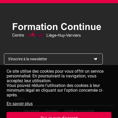
S'inscrire à la newsletter
Ce site utilise des cookies pour vous offrir un service
Création d'entreprise
personnalisé. En poursuivant la navigation, vous
acceptez leur utilisation.
Ressources
Formations à la création d'entreprise
Vous pouvez réduire l'utilisation des cookies à leur
minimum légal en cliquant sur l'option concernée ci-
À propos
Dépliants à télécharger
Chèques formation à la création d'entreprise
après.
Jobs
Le réseau IFAPME
Bulletin d'inscription à télécharger
En savoir plus
Pied
Le centre IFAPME Liège-Huy-Verviers
Devenir formateur
Vie privée
Cookies
Crédit et copyright
de