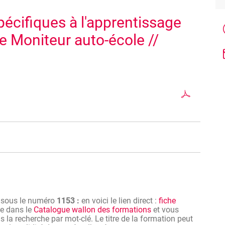
écifiques à l'apprentissage
e Moniteur auto-école //
açon à répondre aux exigences du SPW Mobilité en
 d'auto-école.
ures par an et de 36 heures sur une période de 3 années.
n sous le numéro
1153 :
en voici le lien direct :
fiche
ve dans le
Catalogue wallon des formations
et vous
 la recherche par mot-clé. Le titre de la formation peut