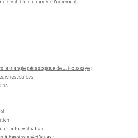
 sur la validité du numéro d’agrément
ers le triangle pédagogique de J. Houssaye
:
leurs ressources
oins
el
utien
on et auto-évaluation
s à besoins spécifiques
: