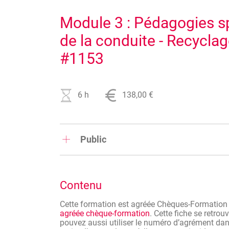
Module 3 : Pédagogies sp
de la conduite - Recyclag
#1153
6 h
138,00 €
Public
Moniteurs auto-école.
Le programme des recyclages a été établi de f
Contenu
matière de recyclage de moniteurs et directeurs
L'obligation de recyclage minimum est de 12 he
Cette formation est agréée Chèques-Formatio
agréée chèque-formation
. Cette fiche se retrou
pouvez aussi utiliser le numéro d’agrément dans