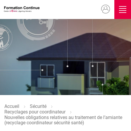
Aller
Menu
au
contenu
du
principal
compte
Image
de
l'utilisateur
Accueil
Sécurité
Fil
Recyclages pour coordinateur
d'Ariane
Nouvelles obligations relatives au traitement de l’amiante
(recyclage coordinateur sécurité santé)