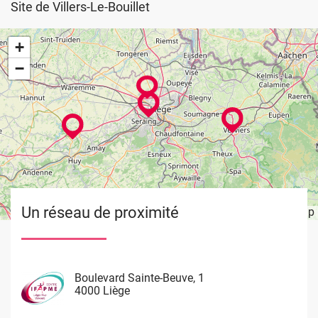
Site de Villers-Le-Bouillet
+
−
Un réseau de proximité
Leaflet
OpenStreetMap
| ©
Image
Image
Image
Image
Boulevard Sainte-Beuve, 1
Rue de Limbourg, 37
Rue du Château Massart, 70
Waremme 101
4000 Liège
4800 Verviers
4000 Liège
4530 Villers Le Bouillet