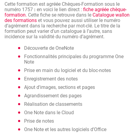
rapidement et facilement les informations : rassembler et
Cette formation est agréée Chèques-Formation sous le
organiser du texte, des images, des notes manuscrites
numéro 1757
:
en voici le lien direct :
fiche agréée chèque-
numérisées, des enregistrements audio et vidéo dans un
formation.
Cette fiche se retrouve dans le
Catalogue wallon
bloc-notes numérique. De cette façon, l'utilisateur peut
des formations
et vous pouvez aussi utiliser le numéro
trouver à tout moment les informations dont il a besoin
d’agrément dans la recherche par mot-clé. Le titre de la
sans passer son temps à fouiller dans ses messages,
formation peut varier d’un catalogue à l’autre, sans
carnets, dossiers et documents imprimés. Microsoft
incidence sur la validité du numéro d’agrément.
OneNote et ses outils de collaboration sont destinés à aider
les équipes à travailler ensemble, en ligne ou hors ligne, par
Découverte de OneNote
le biais de blocs-notes partagés.
Fonctionnalités principales du programme One
Note
Prise en main du logiciel et du bloc-notes
Enregistrement des notes
Ajout d'images, sections et pages
Agrandissement des pages
Réalisation de classements
One Note dans le Cloud
Prise de notes
One Note et les autres logiciels d’Office