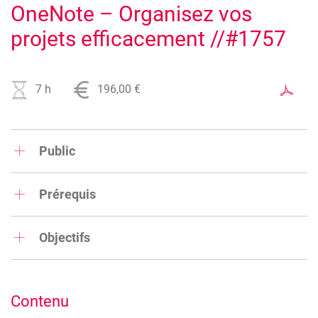
OneNote – Organisez vos
projets efficacement //#1757
7 h
196,00 €
Public
Cette formation s'adresse à toute personne souhaitant
apprendre à manipuler un outil de gestion de notes et de
Prérequis
documents.
Une connaissances de Windows
Objectifs
Au terme de la formation, le participant sera capable
d'utiliser les fonctionnalités de l'outil OneNote dans le
cadre de son quotidien de travail.
Contenu
OneNote est un outil puissant permettant de trouver