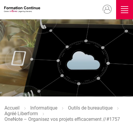
Aller
Menu
au
contenu
du
principal
compte
Image
de
l'utilisateur
Image
Accueil
Informatique
Outils de bureautique
Fil
Agréé Liberform
d'Ariane
OneNote – Organisez vos projets efficacement //#1757