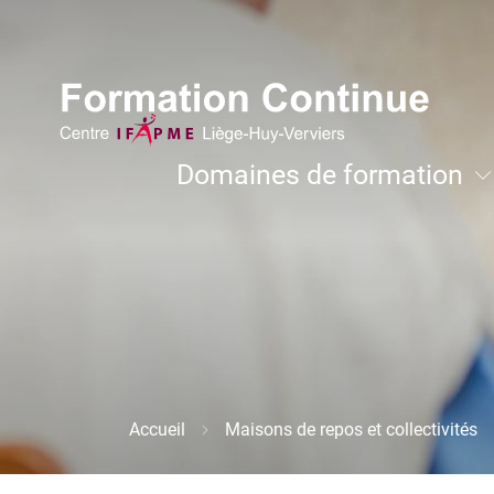
Aller
Image
au
contenu
principal
Navigation
Domaines de formation
principale
Développement personnel et coachi
Accueil
Maisons de repos et collectivités
Fil
d'Ariane