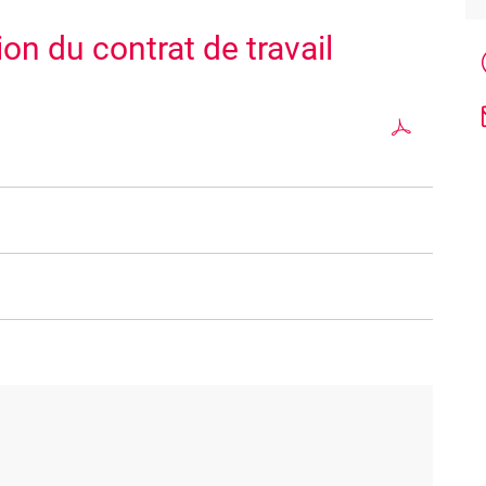
on du contrat de travail
'encadrement et infirmiers chefs
trat, les démarches à effectuer par l'employeur et
s thématiques (congé parental, soins palliatifs, soins