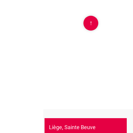
↑
Liège, Sainte Beuve