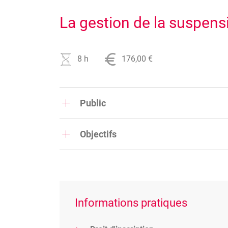
La gestion de la suspensi
8 h
176,00 €
Public
Formation destinée aux directeurs, personnel d
Objectifs
Analyser le cadre légal de la suspension de con
l'indemnisation des ces différentes périodes:
la maladie et l'accident privé
l'accident de travail
Informations pratiques
la maternité
l'interruption de carrière et les congé