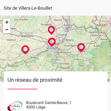
Site de Villers-Le-Bouillet
+
−
Un réseau de proximité
Leaflet
OpenStreetMap
| ©
Image
Image
Image
Image
Boulevard Sainte-Beuve, 1
Rue de Limbourg, 37
Rue du Château Massart, 70
Waremme 101
4000 Liège
4800 Verviers
4000 Liège
4530 Villers Le Bouillet