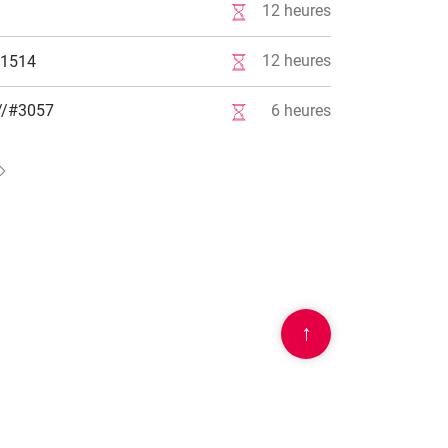
12
heures
12
heures
#1514
6
heures
//#3057
↑