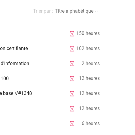
Trier par :
Titre alphabétique
150
heures
102
heures
 certifiante
2
heures
'information
12
heures
3100
12
heures
de base //#1348
12
heures
6
heures