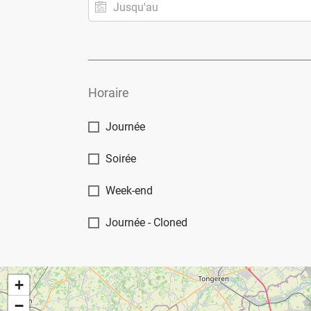
Horaire
Journée
Soirée
Week-end
Journée - Cloned
+
−