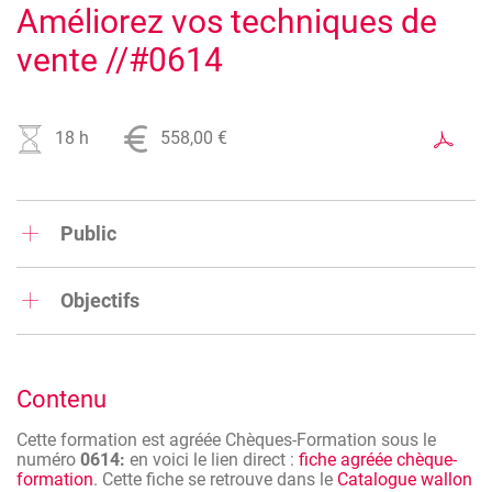
Améliorez vos techniques de
vente //#0614
18 h
558,00 €
Public
Toute personne débutant un métier dans la vente
Objectifs
;
Tout vendeur qui souhaite se remettre en question
Au terme de cette formation, que le participant soit
et améliorer ses pratiques.
un vendeur expérimenté, occasionnel ou débutant, il aura
découvert, à travers de nombreux exercices, les différentes
Contenu
phases de la vente : la préparation, la prise de contact, la
découverte, l'argumentation, la conclusion, la rassurance
Cette formation est agréée Chèques-Formation sous le
et le suivi. Cette formation est un plus pour améliorer son
numéro
0614:
en voici le lien direct :
fiche agréée chèque-
approche commerciale !
formation
. Cette fiche se retrouve dans le
Catalogue wallon