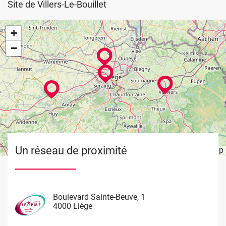
Site de Villers-Le-Bouillet
+
−
Un réseau de proximité
Leaflet
OpenStreetMap
| ©
Image
Image
Image
Image
Boulevard Sainte-Beuve, 1
Rue de Limbourg, 37
Rue du Château Massart, 70
Waremme 101
4000 Liège
4800 Verviers
4000 Liège
4530 Villers Le Bouillet