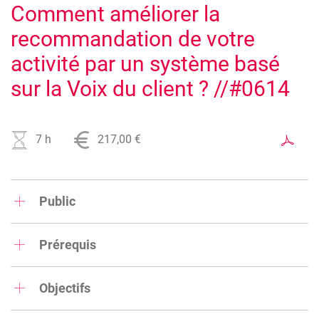
Comment améliorer la
recommandation de votre
activité par un système basé
sur la Voix du client ? //#0614
7 h
217,00 €
Public
Indépendants, professions libérales, responsables PME,
toute personne soucieuse de travailler la satisfaction et la
Prérequis
recommandation clients dans son activité professionnelle.
Avoir acquis des bases en techniques de vente.
Objectifs
L’objectif de l’atelier interactif est de vous initier au système