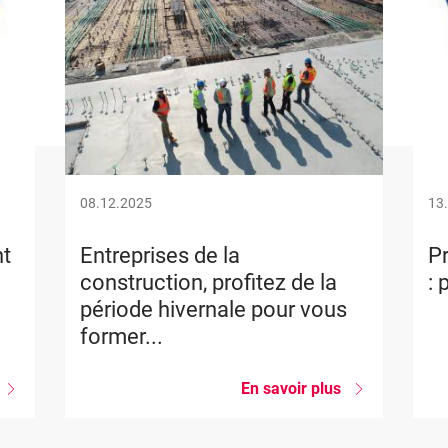
08.12.2025
13
nt
Entreprises de la
Pr
construction, profitez de la
: 
période hivernale pour vous
former...
sur
En savoir plus
sur
Projet
Entreprises
Construction
de
Blueprint
la