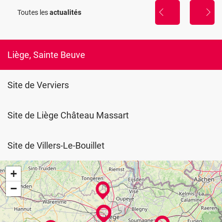
construction,
Toutes les
actualités
présentation
profitez
des
de
ésultats
la
période
hivernale
Liège, Sainte Beuve
pour
vous
former...
Site de Verviers
Site de Liège Château Massart
Site de Villers-Le-Bouillet
+
−