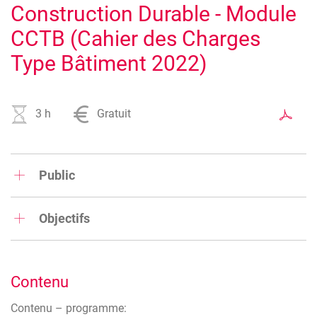
Construction Durable - Module
CCTB (Cahier des Charges
Type Bâtiment 2022)
3 h
Gratuit
Public
Pouvoirs publics (pouvoirs subsidiants,
Objectifs
adjudicateurs, administrations)
Adjudicateurs privés
Initiation au CCTB.
Auteurs de projets (architectes, ingénieurs,
coordinateurs chantier)
Contenu
Entrepreneurs de construction
Contenu – programme: