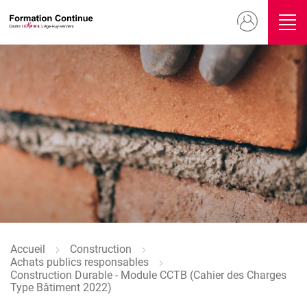
Aller
Menu
au
contenu
du
principal
compte
Image
de
l'utilisateur
Accueil
Construction
Fil
Achats publics responsables
d'Ariane
Construction Durable - Module CCTB (Cahier des Charges
Type Bâtiment 2022)