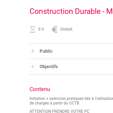
Construction Durable - M
6 h
Gratuit
Public
Pouvoirs publics (pouvoirs subsidiant
Objectifs
Adjudicateurs privés
Contenu/Programme:
Auteurs de projets (architectes, ingén
Contenu
Les différentes thématiques abordées durant le
Initiation + exercices pratiques liés à l’utilisat
Site portail des bâtiments – Télécharg
de charges à partir du CCTB
Lien entre VitruV et le site portail des
ATTENTION PRENDRE VOTRE PC