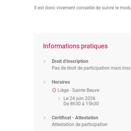
Configuration des paramètres utilisat
Il est donc vivement conseillé de suivre le mod
Créer un nouveau projet
Naviguer dans la source (CCTB / mod
Transfert de textes à partir du CCTB
Transfert de textes à partir d’un mod
Informations pratiques
Edition du texte du CSC
Création d’un nouveau travail dans l
Droit d'inscription
Suppression d’un travail du projet
Pas de droit de participation mais inscr
Création de postes, métrés et estimat
Outils de marquage du projet
Horaires
Validation du projet et génération d
Liège - Sainte Beuve
Liste des autres fonctionnalités non 
Le 24 juin 2026
Conclusion
De 8h30 à 15h30
Certificat - Attestation
Attestation de participation