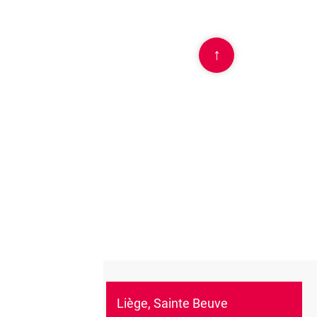
↑
Liège, Sainte Beuve