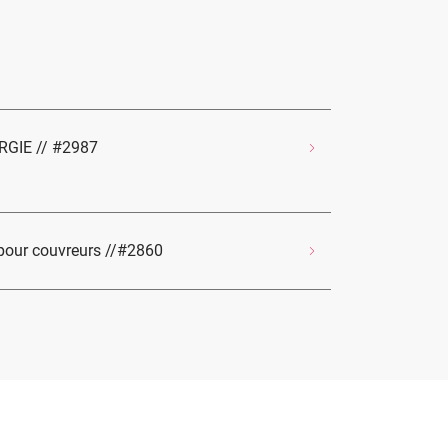
 RGIE // #2987
pour couvreurs //#2860