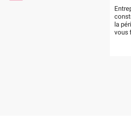
Entrep
constr
la pér
vous 