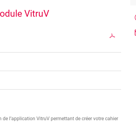
odule VitruV
s, adjudicateurs, administrations)
ieurs, coordinateurs chantier)
 module seront les suivantes :
ion de l’application VitruV permettant de créer votre cahier
ement / installation de l’application
 bâtiments