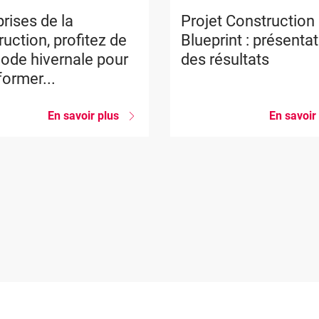
rises de la
Projet Construction
uction, profitez de
Blueprint : présenta
iode hivernale pour
des résultats
former...
En savoir plus
sur
En savoir
Entreprises
de
la
construction,
profitez
de
la
période
hivernale
pour
vous
former...