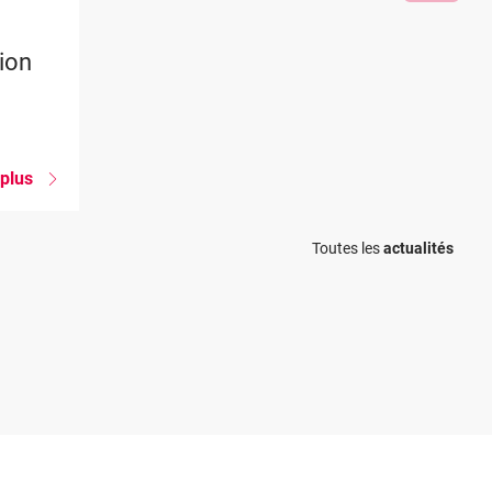
tion
 plus
sur
Projet
Construction
Blueprint
Toutes les
actualités
:
présentation
des
résultats