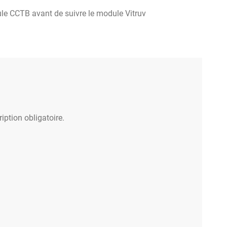
eur
ule CCTB avant de suivre le module Vitruv
èle de CSC)
èle de CSC
e CSC
iption obligatoire.
ions
es documents pour soumission
abordées