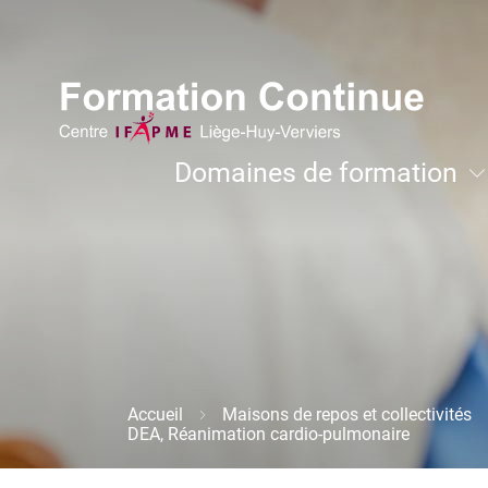
Aller
Image
au
contenu
principal
Navigation
Domaines de formation
principale
Développement personnel et coachi
Accueil
Maisons de repos et collectivités
Fil
DEA, Réanimation cardio-pulmonaire
d'Ariane
Image