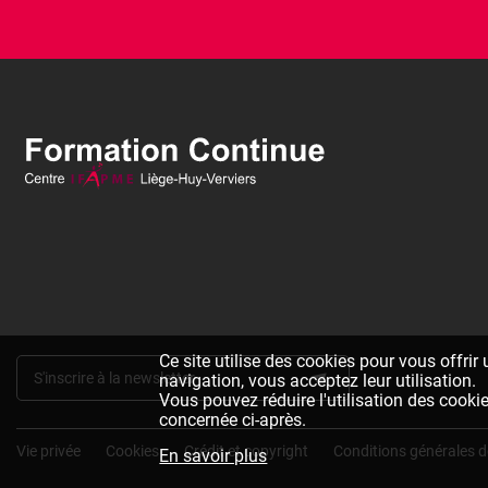
Ce site utilise des cookies pour vous offrir
S'inscrire à la newsletter
navigation, vous acceptez leur utilisation.
Vous pouvez réduire l'utilisation des cooki
concernée ci-après.
Pied
Vie privée
Cookies
Crédit et copyright
Conditions générales d
En savoir plus
de
page