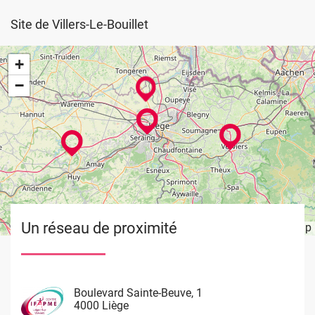
Site de Villers-Le-Bouillet
+
−
Un réseau de proximité
Leaflet
OpenStreetMap
| ©
Image
Image
Image
Image
Boulevard Sainte-Beuve, 1
Rue de Limbourg, 37
Rue du Château Massart, 70
Waremme 101
4000 Liège
4800 Verviers
4000 Liège
4530 Villers Le Bouillet