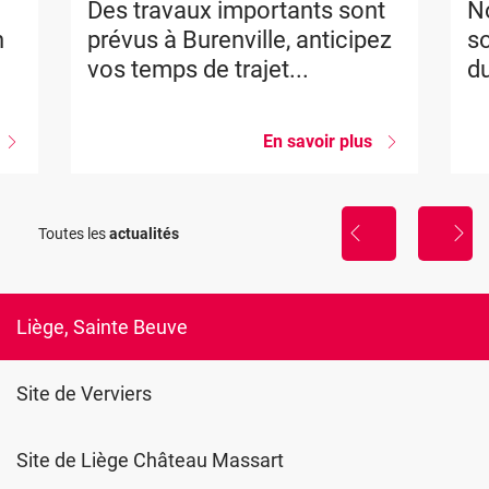
Des travaux importants sont
No
n
prévus à Burenville, anticipez
so
vos temps de trajet...
du
sur
En savoir plus
sur
Nouvelle
Des
formation
travaux
importants
La
sont
Toutes les
actualités
sophrologie,
prévus
util
à
de
Burenville,
gestion
anticipez
du
vos
Liège, Sainte Beuve
stress
temps
de
trajet...
Site de Verviers
Site de Liège Château Massart