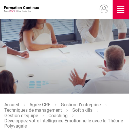
Aller
Menu
au
contenu
du
principal
compte
Image
de
l'utilisateur
Image
Accueil
Agréé CRF
Gestion d’entreprise
Fil
Techniques de management
Soft skills
d'Ariane
Gestion d’équipe
Coaching
Développez votre Intelligence Émotionnelle avec la Théorie
Polyvagale