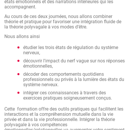
états émotionnels et des narrations intérieures qui les
autres et devenir capable de vous adapter avec plus de
accompagnent.
souplesse en fonction des interactions sociales.
Au cours de ces deux journées, nous allons combiner
théorie et pratique pour favoriser une intégration fluide de
la théorie polyvagale à vos modes d’être.
Nous allons ainsi
étudier les trois états de régulation du système
nerveux,
découvrir l'impact du nerf vague sur nos réponses
émotionnelles,
décoder des comportements quotidiens
professionnels ou privés à la lumière des états du
système nerveux.
intégrer ces connaissances à travers des
exercices pratiques soigneusement conçus.
Cette formation offre des outils pratiques qui facilitent les
interactions et la compréhension mutuelle dans la vie
privée et dans la vie professionnelle. Intégrer la théorie
polyvagale à vos compétences
émotionnelles/relationnelles va augmenter votre sentiment