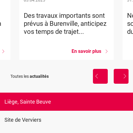
03.04.2025
31
Des travaux importants sont
No
n
prévus à Burenville, anticipez
so
vos temps de trajet...
du
sur
En savoir plus
sur
Nouvelle
Des
formation
travaux
importants
La
sont
Toutes les
actualités
sophrologie,
prévus
util
à
de
Burenville,
gestion
anticipez
du
vos
Liège, Sainte Beuve
stress
temps
de
trajet...
Site de Verviers