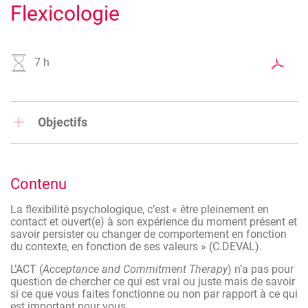
Flexicologie
7 h
Objectifs
Au terme de la formation, le participant pratiquera les
principes de l’ACT (
Acceptance and Commitment Therapy
)
et de la flexibilité cognitive.
Contenu
Il sera capable d’observer ses comportements, ses pensées
et de passer de la rigidité à la flexibilité psychologique.
La flexibilité psychologique, c’est « être pleinement en
contact et ouvert(e) à son expérience du moment présent et
savoir persister ou changer de comportement en fonction
du contexte, en fonction de ses valeurs » (C.DEVAL).
L’ACT (
Acceptance and Commitment Therapy
) n’a pas pour
question de chercher ce qui est vrai ou juste mais de savoir
si ce que vous faites fonctionne ou non par rapport à ce qui
est important pour vous.