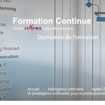
Aller
Image
au
contenu
principal
Navigation
Domaines de formation
principale
Développement personnel et coachi
Accueil
Intelligence artificielle
Agréé I
Fil
IA (intelligence artificielle) pour le professionn
d'Ariane
Image