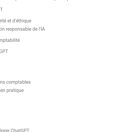
PT
ité et d'éthique
ion responsable de l'IA
mptabilité
tGPT
ins comptables
 en pratique
tégrer ChatGPT