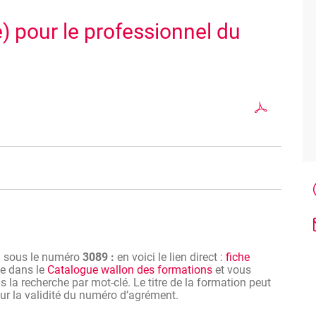
le) pour le professionnel du
cteurs financiers, avocats, juristes d’entreprise.
n sous le numéro
3089 :
en voici le lien direct :
fiche
ve dans le
Catalogue wallon des formations
et vous
 la recherche par mot-clé. Le titre de la formation peut
 sur la validité du numéro d’agrément.