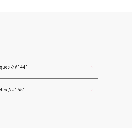
iques //#1441
iétés //#1551