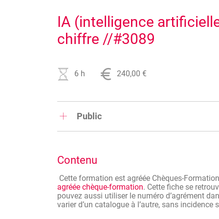
IA (intelligence artificiel
chiffre //#3089
6 h
240,00 €
Public
Comptables, experts comptables, fiscalistes, dire
Contenu
Cette formation est agréée Chèques-Formatio
agréée chèque-formation
. Cette fiche se retrou
pouvez aussi utiliser le numéro d’agrément dans
varier d’un catalogue à l’autre, sans incidence