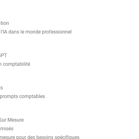
ation
 l'IA dans le monde professionnel
tGPT
en comptabilité
ts
de prompts comptables
 Sur Mesure
imisés
 mesure pour des besoins spécifiques