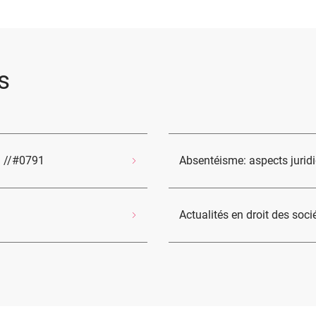
s
l //#0791
Absentéisme: aspects jurid
Actualités en droit des soc