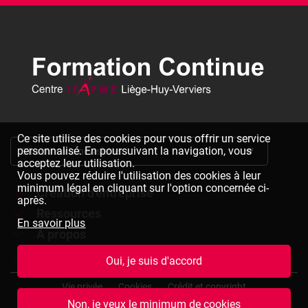
Ce site utilise des cookies pour vous offrir un service
personnalisé. En poursuivant la navigation, vous
S'inscrire à la newsletter
acceptez leur utilisation.
Vous pouvez réduire l'utilisation des cookies à leur
minimum légal en cliquant sur l'option concernée ci-
Création d'entreprise
après.
Ressources
Formations à la création d'entreprise
En savoir plus
À propos
Dépliants à télécharger
Chèques formation à la création d'entreprise
Jobs
Le réseau IFAPME
Oui, je suis d'accord
Bulletin d'inscription à télécharger
Pied
Le centre IFAPME Liège-Huy-Verviers
Devenir formateur
Vie privée
Cookies
Crédit et copyright
de
Non, je veux le minimum de cookies
page