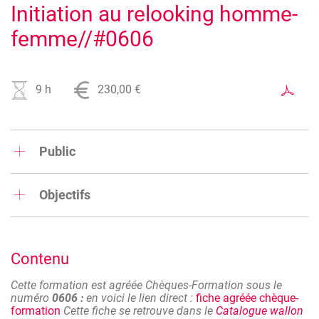
Initiation au relooking homme-
femme//#0606
9 h
230,00 €
Public
Tout public.
Objectifs
Conseiller, coacher des personnes désirant se mettre en
valeur est un challenge passionnant. Nous vous proposons
une formation qui vous permettra de vous faire une idée du
Contenu
métier de Conseil en Image.
Ces cours s'adressent aux professionnels de la mode et de
Cette formation est agréée Chèques-Formation sous le
l'esthétique, ainsi qu'à toute personne souhaitant exercer le
numéro
0606 :
en voici le lien direct :
fiche agréée chèque-
métier de Conseil en Image.
formation
Cette fiche se retrouve dans le
Catalogue wallon