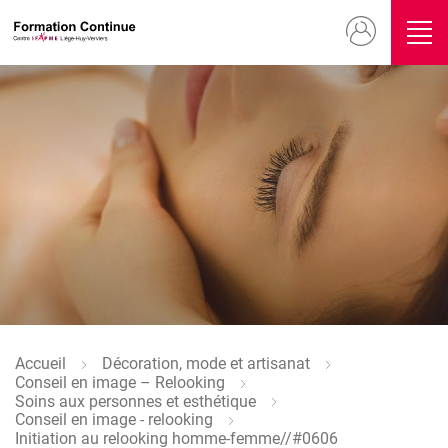
Aller
Menu
au
contenu
du
principal
compte
Image
de
l'utilisateur
Image
Accueil
Décoration, mode et artisanat
Fil
Conseil en image – Relooking
d'Ariane
Soins aux personnes et esthétique
Conseil en image - relooking
Initiation au relooking homme-femme//#0606