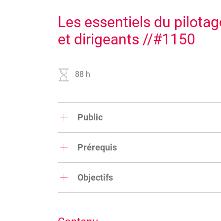
Les essentiels du pilotag
et dirigeants //#1150
88 h
Public
Cette formation est destinée à toute personne
entreprise (mandataire, directeur, cadre).
Prérequis
Il n'est pas nécessaire d'avoir une suivi un par
mais il est recommandé d'être actif ou prochai
Objectifs
Développer une culture économique d
Image
efficace avec les différents services et