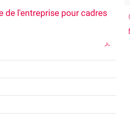
e de l'entreprise pour cadres
 amenée (ou sera amenée) à prendre des décisions en
cours de formation en gestion ou économie de l'entreprise,
nement actif au sein d'une organisation.
e l’entreprise
afin de favoriser une communication
 d’éclairer la prise de décisions stratégiques.