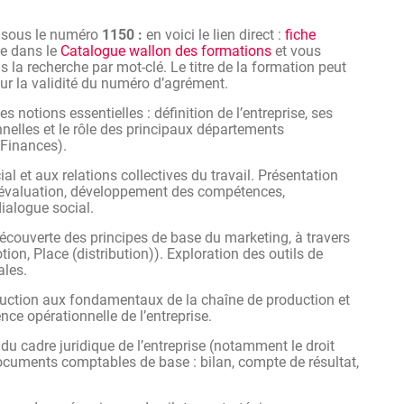
élioration
ainsi que des orientations stratégiques
nce de l’entreprise.
n sous le numéro
1150 :
en voici le lien direct :
fiche
ée
en s’appuyant sur une compréhension globale du
ve dans le
Catalogue wallon des formations
et vous
 la recherche par mot-clé. Le titre de la formation peut
 sur la validité du numéro d’agrément.
notions essentielles : définition de l’entreprise, ses
onnelles et le rôle des principaux départements
 Finances).
ial et aux relations collectives du travail. Présentation
, évaluation, développement des compétences,
ialogue social.
couverte des principes de base du marketing, à travers
ion, Place (distribution)). Exploration des outils de
les.
uction aux fondamentaux de la chaîne de production et
ience opérationnelle de l’entreprise.
du cadre juridique de l’entreprise (notamment le droit
ocuments comptables de base : bilan, compte de résultat,