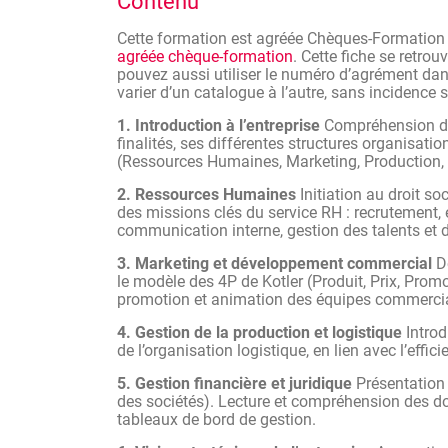
Contenu
Analyser et identifier des pistes d’am
pertinentes pour renforcer la performa
Cette formation est agréée Chèques-Formatio
Exercer une prise de décision éclair
agréée chèque-formation
. Cette fiche se retrou
fonctionnement de l’entreprise.
pouvez aussi utiliser le numéro d’agrément dans
varier d’un catalogue à l’autre, sans incidence
1. Introduction à l’entreprise
Compréhension des 
finalités, ses différentes structures organisati
(Ressources Humaines, Marketing, Production,
2. Ressources Humaines
Initiation au droit soc
des missions clés du service RH : recrutement
communication interne, gestion des talents et d
3. Marketing et développement commercial
Dé
le modèle des 4P de Kotler (Produit, Prix, Promot
promotion et animation des équipes commercia
4. Gestion de la production et logistique
Introd
de l’organisation logistique, en lien avec l’effic
5. Gestion financière et juridique
Présentation 
des sociétés). Lecture et compréhension des d
tableaux de bord de gestion.