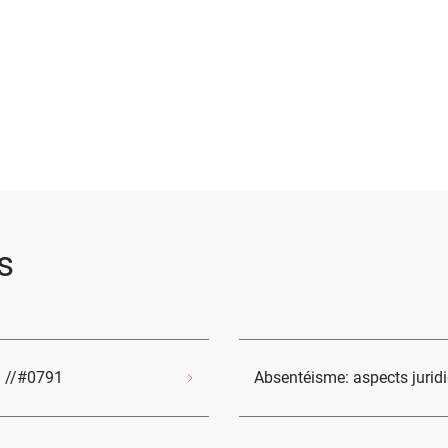
s
l //#0791
Absentéisme: aspects jurid