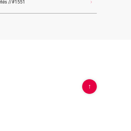
iétés //#1551
↑