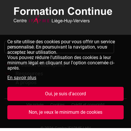
Ce site utilise des cookies pour vous offrir un service
personnalisé. En poursuivant la navigation, vous
S'inscrire à la newsletter
acceptez leur utilisation.
Vous pouvez réduire l'utilisation des cookies à leur
minimum légal en cliquant sur l'option concernée ci-
Création d'entreprise
après.
Ressources
Formations à la création d'entreprise
En savoir plus
À propos
Dépliants à télécharger
Chèques formation à la création d'entreprise
Jobs
Le réseau IFAPME
Oui, je suis d'accord
Bulletin d'inscription à télécharger
Pied
Le centre IFAPME Liège-Huy-Verviers
Devenir formateur
Vie privée
Cookies
Crédit et copyright
de
Non, je veux le minimum de cookies
page
L'équipe
Rejoindre notre équipe
Conditions générales de vente
Plan du site
(termes
et
Nos missions et valeurs
Consulter des offres d'emplois
© 2026 Centre IFAPME LHV
conditions)