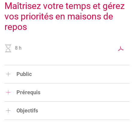
Maîtrisez votre temps et gérez
vos priorités en maisons de
repos
8 h
Public
Toute personne qui, dans le cadre de son travail, rencontre
des difficultés à gérer son temps et son stress.
Prérequis
Aucun
Objectifs
L'objectif de cette journée est de comprendre les
mécanismes du temps qui passe, d'apprendre à mieux se
connaître et de gagner en efficacité et bien-être au travail.