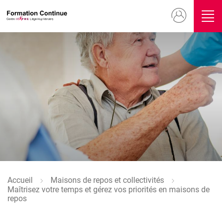
Aller
Menu
au
contenu
du
principal
compte
Image
de
l'utilisateur
Accueil
Maisons de repos et collectivités
Fil
Maîtrisez votre temps et gérez vos priorités en maisons de
d'Ariane
repos