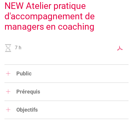
NEW Atelier pratique
d'accompagnement de
managers en coaching
Image
7 h
Public
Cette formation est destinée aux coaches qui souhaitent
approfondir les techniques d'accompagnement des cadres
Prérequis
et dirigeants d'entreprise
Avoir suivi la formation de coach professionnel et privé ou
une formation similaire
Objectifs
Améliorer sa pratique d'accompagnement des managers