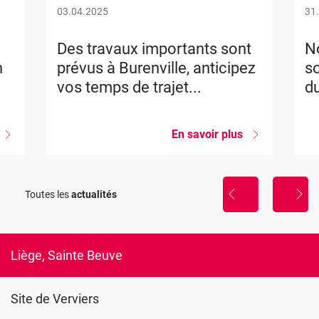
03.04.2025
31
Des travaux importants sont
No
n
prévus à Burenville, anticipez
so
vos temps de trajet...
du
sur
En savoir plus
sur
Nouvelle
Des
formation
travaux
importants
La
sont
Toutes les
actualités
sophrologie,
prévus
util
à
de
Burenville,
gestion
anticipez
du
vos
Liège, Sainte Beuve
stress
temps
de
trajet...
Site de Verviers