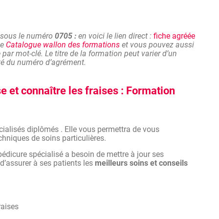
chniques de soins particulières.
édicure spécialisé a besoin de mettre à jour ses
 d’assurer à ses patients les
meilleurs soins et conseils
 sous le numéro
0705 :
en voici le lien direct :
fiche agréée
le
Catalogue wallon des formations
et vous pouvez aussi
t cursus scolaire (formation initiale) qui permet
par mot-clé. Le titre de la formation peut varier d’un
ut aussi indispensable est la formation continue, grâce
dité du numéro d’agrément.
ses performances tout au long de sa carrière.
tion continue apporte des solutions vraiment concrètes
se et connaître les fraises : Formation
 seulement elle s’adapte au vécu des participants mais
nnes au profil similaire. Les effets miroir jouent souvent
mpétences et les savoir-faire recherchés.
cialisés diplômés . Elle vous permettra de vous
chniques de soins particulières.
choisissez, vous aussi, la formation continue !
édicure spécialisé a besoin de mettre à jour ses
 d’assurer à ses patients les
meilleurs soins et conseils
fraises