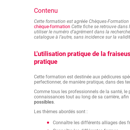
perfectionner, de manière pratique, dans des te
Contenu
Comme tous les professionnels de la santé, le p
connaissances tout au long de sa carrière, afin
possibles
.
Cette formation est agréée Chèques-Formation
chèque-formation
Cette fiche se retrouve dans 
Quand on pense « formation », on pense surtou
utiliser le numéro d’agrément dans la recherche 
d’acquérir les connaissances de base. Mais to
catalogue à l’autre, sans incidence sur la vali
à laquelle on se maintient toujours au top de 
Contrairement à la formation initiale, la forma
L'utilisation pratique de la fraiseu
aux problématiques de ceux qui la suivent. Non
pratique
en plus elle leur permet de rencontrer des perso
un grand rôle dans la progression de chacun
Elle permet de maîtriser très rapidement les co
Cette formation est destinée aux pédicures spé
perfectionner, de manière pratique, dans des te
Si vous ne voulez pas rater le train en marche, 
Comme tous les professionnels de la santé, le p
connaissances tout au long de sa carrière, afin
possibles
.
Les thèmes abordés sont :
Connaître les différents alliages des 