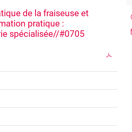
atique de la fraiseuse et
rmation pratique :
rie spécialisée//#0705
cialisés diplômés . Elle vous permettra de vous