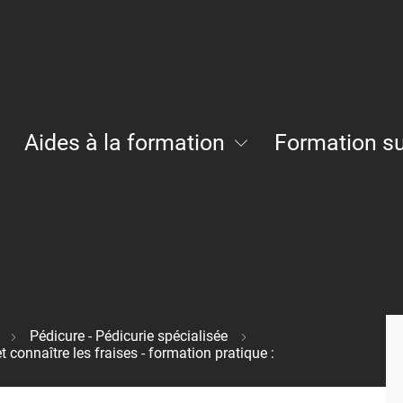
Aides à la formation
Formation s
ng
Fonds sectoriels de formation
Brawo (en communauté germanophone)
Chèques formation à la création d'entreprise
Pédicure - Pédicurie spécialisée
et connaître les fraises - formation pratique :