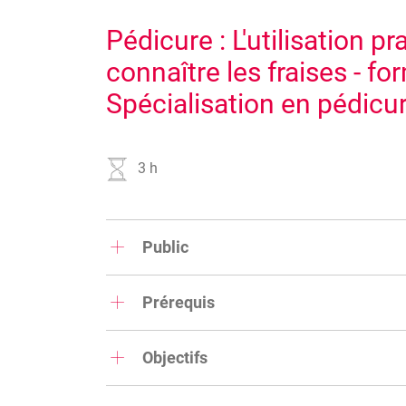
Pédicure : L'utilisation pr
connaître les fraises - fo
Spécialisation en pédicu
3 h
Public
Pédicures spécialisés et podologues
Prérequis
Être pédicure spécialisé ou podologue
Objectifs
Cette formation est destinée aux pédicures spé