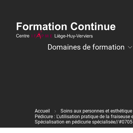
Aller
au
contenu
principal
Navigation
Domaines de formation
principale
Développement personnel et coachi
Accueil
Soins aux personnes et esthétique
Fil
Pédicure : L'utilisation pratique de la fraiseuse 
d'Ariane
Spécialisation en pédicurie spécialisée//#0705