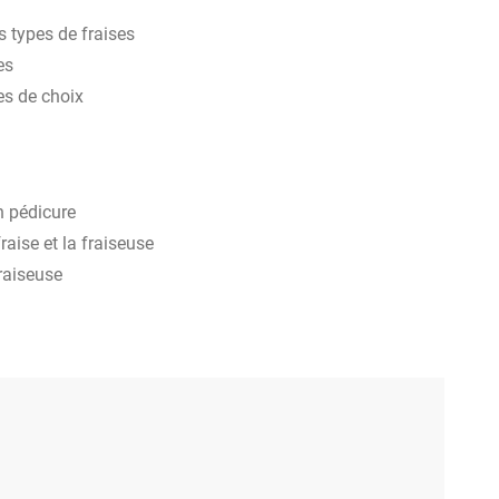
s types de fraises
ses
res de choix
n pédicure
fraise et la fraiseuse
raiseuse