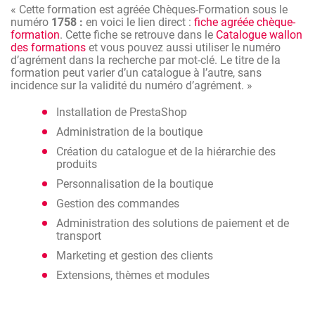
« Cette formation est agréée Chèques-Formation sous le
est connue pour la simplicité de sa prise en main.
numéro
1758 :
en voici le lien direct :
fiche agréée chèque-
Au terme de cette formation, vous serez capable avec
formation
. Cette fiche se retrouve dans le
Catalogue wallon
PrestaShop d'installer et de gérer un site marchand
des formations
et vous pouvez aussi utiliser le numéro
complet. Vous pourrez notamment installer, administrer et
d’agrément dans la recherche par mot-clé. Le titre de la
paramétrer votre boutique en ligne et gérer vos clients ainsi
formation peut varier d’un catalogue à l’autre, sans
que leurs commandes.
incidence sur la validité du numéro d’agrément. »
Installation de PrestaShop
Administration de la boutique
Création du catalogue et de la hiérarchie des
produits
Personnalisation de la boutique
Gestion des commandes
Administration des solutions de paiement et de
transport
Marketing et gestion des clients
Extensions, thèmes et modules