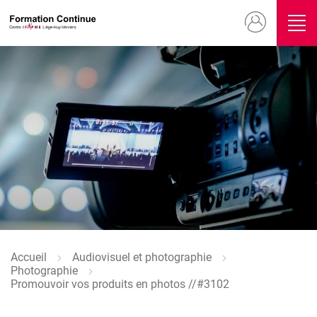
Aller
Menu
au
contenu
du
principal
compte
Image
de
l'utilisateur
Accueil
Audiovisuel et photographie
Fil
Photographie
d'Ariane
Promouvoir vos produits en photos //#3102