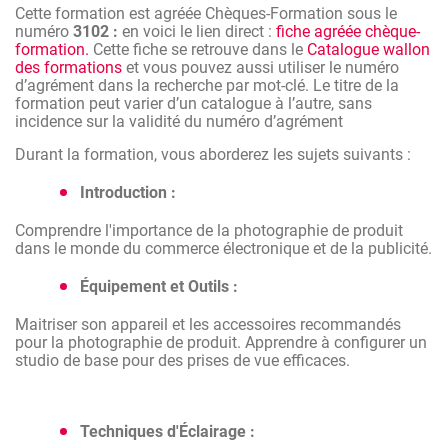
Vous serez capable de :
Cette formation est agréée Chèques-Formation sous le
numéro
3102 :
en voici le lien direct :
fiche agréée chèque-
formation.
Cette fiche se retrouve dans le
Catalogue wallon
Mettre au point un projet visuel
des formations
et vous pouvez aussi utiliser le numéro
De réaliser des clichés de manière créative
d’agrément dans la recherche par mot-clé. Le titre de la
formation peut varier d’un catalogue à l’autre, sans
Intégrer la photographie à votre activité et à votre
incidence sur la validité du numéro d’agrément
communication.
Durant la formation, vous aborderez les sujets suivants :
Introduction :
Comprendre l'importance de la photographie de produit
dans le monde du commerce électronique et de la publicité.
Équipement et Outils :
Maitriser son appareil et les accessoires recommandés
pour la photographie de produit. Apprendre à configurer un
studio de base pour des prises de vue efficaces.
Techniques d'Éclairage :