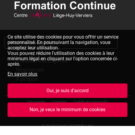
Ce site utilise des cookies pour vous offrir un service
personnalisé. En poursuivant la navigation, vous
S'inscrire à la newsletter
acceptez leur utilisation.
Vous pouvez réduire l'utilisation des cookies à leur
minimum légal en cliquant sur l'option concernée ci-
Création d'entreprise
après.
Ressources
Formations à la création d'entreprise
En savoir plus
À propos
Dépliants à télécharger
Chèques formation à la création d'entreprise
Jobs
Le réseau IFAPME
Oui, je suis d'accord
Bulletin d'inscription à télécharger
Pied
Le centre IFAPME Liège-Huy-Verviers
Devenir formateur
Vie privée
Cookies
Crédit et copyright
de
Non, je veux le minimum de cookies
page
L'équipe
Rejoindre notre équipe
Conditions générales de vente
Plan du site
(termes
et
Nos missions et valeurs
Consulter des offres d'emplois
© 2026 Centre IFAPME LHV
conditions)
Notre expertise et assurance qualité