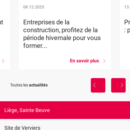
08.12.2025
13
nt
Entreprises de la
Pr
construction, profitez de la
: 
période hivernale pour vous
former...
sur
En savoir plus
sur
Projet
Entreprises
Construction
de
Blueprint
la
construction,
Toutes les
actualités
présentation
profitez
des
de
ésultats
la
période
hivernale
Liège, Sainte Beuve
pour
vous
former...
Site de Verviers