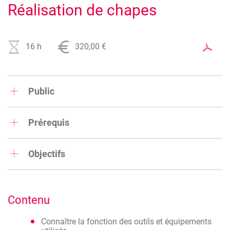
Réalisation de chapes
16 h
320,00 €
Public
Métiers du gros-oeuvre secteur construction
Prérequis
Expérience du travail sur chantier
Objectifs
Acquérir les compétences nécessaires pour réaliser des
chapes sur chantier
Contenu
Connaître la fonction des outils et équipements