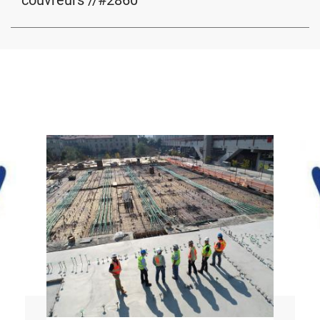
couvreurs //#2860
Image
Ima