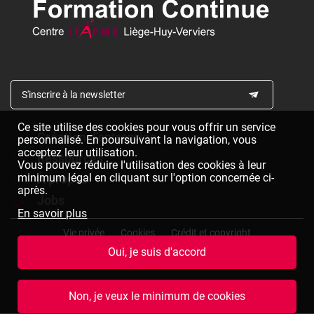
S'inscrire à la newsletter
Ce site utilise des cookies pour vous offrir un service
Création d'entreprise
personnalisé. En poursuivant la navigation, vous
acceptez leur utilisation.
Ressources
Formations à la création d'entreprise
Vous pouvez réduire l'utilisation des cookies à leur
minimum légal en cliquant sur l'option concernée ci-
À propos
Dépliants à télécharger
Chèques formation à la création d'entreprise
après.
Jobs
Le réseau IFAPME
Bulletin d'inscription à télécharger
En savoir plus
Pied
Le centre IFAPME Liège-Huy-Verviers
Devenir formateur
Vie privée
Cookies
Crédit et copyright
de
Oui, je suis d'accord
page
L'équipe
Rejoindre notre équipe
Conditions générales de vente
Plan du site
(termes
et
Nos missions et valeurs
Consulter des offres d'emplois
© 2026 Centre IFAPME LHV
Non, je veux le minimum de cookies
conditions)
Notre expertise et assurance qualité
Marché public formateurs à la création d'entreprise