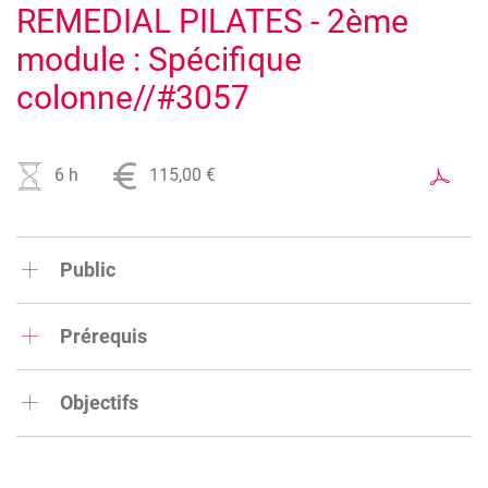
REMEDIAL PILATES - 2ème
module : Spécifique
colonne//#3057
6 h
115,00 €
Public
Ce workshop s’adresse aux: instructeurs ChiBall™,
instructeurs Pilates, coachs sportifs, instructeurs fitness
Prérequis
diplômés, professeurs de Yoga, kinésithérapeutes …
Avoir suivi le module d'initiation à Pilates.
Objectifs
La méthode ChiBall™ - Remedial Pilates – Spinal Motor
Control se concentre sur la stabilité et la mobilité de la
colonne vertébrale et plus précisément de la colonne