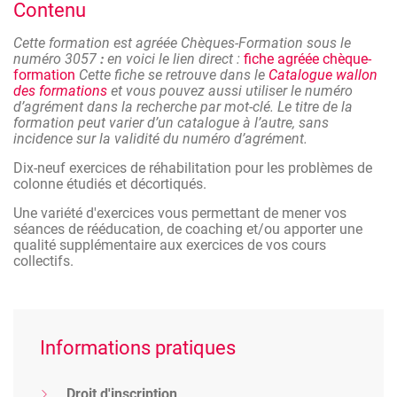
Contenu
lombaire. Elle permet notamment un travail de
réhabilitation aux mouvements inhibés par la douleur. Les
Cette formation est agréée Chèques-Formation sous le
muscles principaux activés sont les muscles profonds le
numéro 3057
:
en voici le lien direct :
fiche agréée chèque-
plancher pelvien, le transverse de l’abdomen, le multifidus
formation
Cette fiche se retrouve dans le
Catalogue wallon
profond (lombaire) et le diaphragme.
des formations
et vous pouvez aussi utiliser le numéro
d’agrément dans la recherche par mot-clé. Le titre de la
formation peut varier d’un catalogue à l’autre, sans
incidence sur la validité du numéro d’agrément.
Dix-neuf exercices de réhabilitation pour les problèmes de
colonne étudiés et décortiqués.
Une variété d'exercices vous permettant de mener vos
séances de rééducation, de coaching et/ou apporter une
qualité supplémentaire aux exercices de vos cours
collectifs.
Informations pratiques
Droit d'inscription