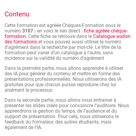
Générer une présentation (power point) cohérente
Contenu
et bien structurée, rapidement grâce à l’IA.
Présenter de manière convaincante les slides
Cette formation est agréée Chèques-Formation sous le
créés, en s’entrainant avec l’IA.
numéro
3107 :
en voici le lien direct :
fiche agréée chèque-
formation.
Cette fiche se retrouve dans le
Catalogue wallon
des formations
et vous pouvez aussi utiliser le numéro
d’agrément dans la recherche par mot-clé. Le titre de la
formation peut varier d’un catalogue à l’autre, sans
incidence sur la validité du numéro d’agrément
Dans la première partie, nous allons apprendre à utiliser
des IA pour générer du contenu et mettre en forme des
présentations professionnelles. Nous utiliserons des IA
gratuites pour que chacun puisse reproduire chez lui
aisément le processus.
Dans la seconde partie, nous allons nous entrainer à
présenter les slides créés pour convaincre l’auditoire. Nous
apprendrons la gestion du temps, de l’audience et du
support de présentation. Pour cela, nous utiliserons le
feedback du formateur, des autres étudiants, mais
également de l’IA.