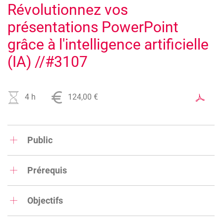
Révolutionnez vos
présentations PowerPoint
grâce à l'intelligence artificielle
(IA) //#3107
4 h
124,00 €
Public
Commerçants, indépendants, responsables de la
communication digitale au sein d’une TPE/PME, employés,
Prérequis
etc.
Aucun.
Objectifs
A la fin de la formation, le participant sera capable de :