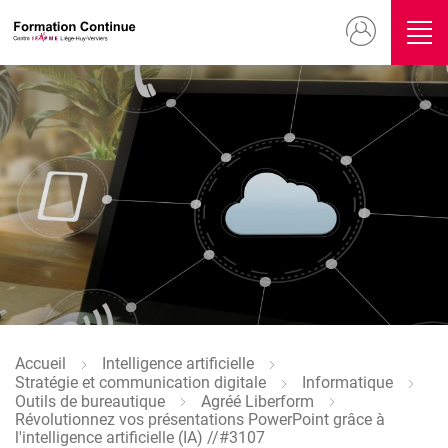
Aller
Menu
au
contenu
du
principal
compte
Image
de
l'utilisateur
Image
Accueil
Intelligence artificielle
Fil
Stratégie et communication digitale
Informatique
d'Ariane
Outils de bureautique
Agréé Liberform
Révolutionnez vos présentations PowerPoint grâce à
l'intelligence artificielle (IA) //#3107