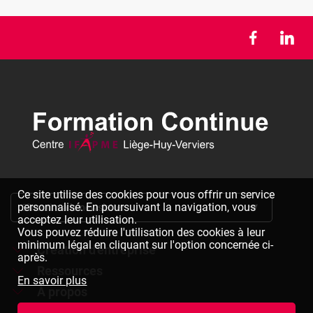
Ce site utilise des cookies pour vous offrir un service
personnalisé. En poursuivant la navigation, vous
S'inscrire à la newsletter
acceptez leur utilisation.
Vous pouvez réduire l'utilisation des cookies à leur
minimum légal en cliquant sur l'option concernée ci-
Création d'entreprise
après.
Ressources
Formations à la création d'entreprise
En savoir plus
À propos
Dépliants à télécharger
Chèques formation à la création d'entreprise
Jobs