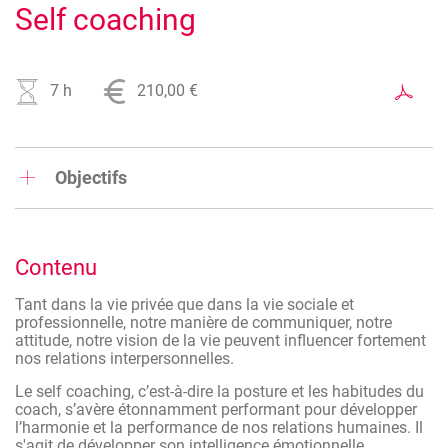
Self coaching
7 h
210,00 €
Objectifs
Au terme de la formation, le participant :
disposera d’une boîte à outils qui lui permettra de
Contenu
rebondir rapidement dans toutes situations ;
sera plus performant dans ses relations humaines
Tant dans la vie privée que dans la vie sociale et
au travail ;
professionnelle, notre manière de communiquer, notre
attitude, notre vision de la vie peuvent influencer fortement
pourra atteindre ses objectifs plus rapidement ;
nos relations interpersonnelles.
se (re)positionnera par rapport aux facteurs de
Le self coaching, c’est-à-dire la posture et les habitudes du
stress personnels et organisationnels.
coach, s’avère étonnamment performant pour développer
l’harmonie et la performance de nos relations humaines. Il
s'agit de développer son intelligence émotionnelle.