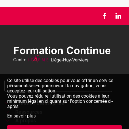
Ce site utilise des cookies pour vous offrir un service
personnalisé. En poursuivant la navigation, vous
S'inscrire à la newsletter
acceptez leur utilisation.
Vous pouvez réduire l'utilisation des cookies à leur
minimum légal en cliquant sur l'option concernée ci-
Création d'entreprise
après.
Ressources
Formations à la création d'entreprise
En savoir plus
À propos
Dépliants à télécharger
Chèques formation à la création d'entreprise