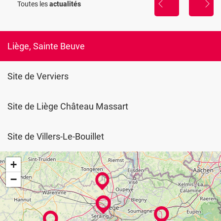
Toutes les
actualités
sophrologie,
prévus
util
à
de
Burenville,
gestion
anticipez
du
vos
Liège, Sainte Beuve
stress
temps
de
trajet...
Site de Verviers
Site de Liège Château Massart
Site de Villers-Le-Bouillet
+
−