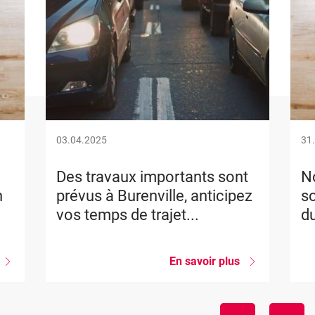
03.04.2025
31
Des travaux importants sont
No
n
prévus à Burenville, anticipez
so
vos temps de trajet...
du
sur
En savoir plus
sur
Nouvelle
Des
formation
travaux
importants
La
sont