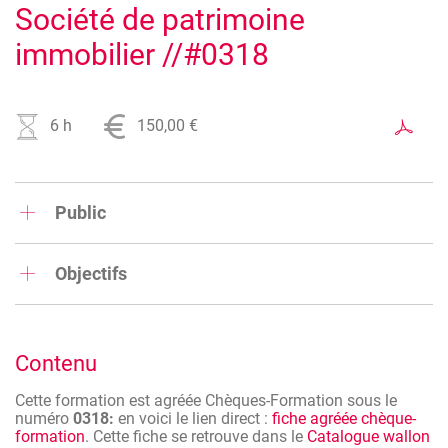
Société de patrimoine
immobilier //#0318
6 h
150,00 €
Image
Public
Comptables, expert comptables, dirigeants d'entreprise.
Objectifs
Découvrez les motifs de la création d'une société de
patrimoine immobilier, type de société spécifique qui est
constituée dans le but de gérer, conserver et, le cas échéant,
Contenu
augmenter un patrimoine immobilier.
Cette formation est agréée Chèques-Formation sous le
Image
numéro
0318:
en voici le lien direct :
fiche agréée chèque-
formation
. Cette fiche se retrouve dans le
Catalogue wallon