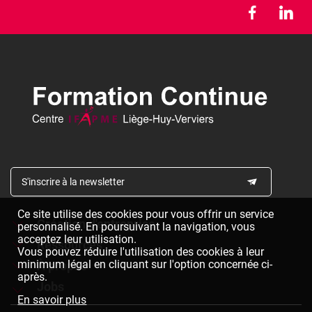
S'inscrire à la newsletter
Ce site utilise des cookies pour vous offrir un service
Création d'entreprise
personnalisé. En poursuivant la navigation, vous
acceptez leur utilisation.
Ressources
Formations à la création d'entreprise
Vous pouvez réduire l'utilisation des cookies à leur
minimum légal en cliquant sur l'option concernée ci-
À propos
Dépliants à télécharger
Chèques formation à la création d'entreprise
après.
Jobs
Le réseau IFAPME
Bulletin d'inscription à télécharger
En savoir plus
Pied