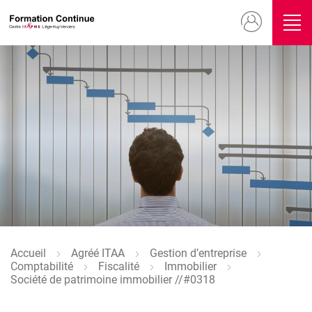
Aller
Menu
au
contenu
du
principal
compte
Image
de
l'utilisateur
Image
Accueil
Agréé ITAA
Gestion d’entreprise
Fil
Comptabilité
Fiscalité
Immobilier
d'Ariane
Société de patrimoine immobilier //#0318