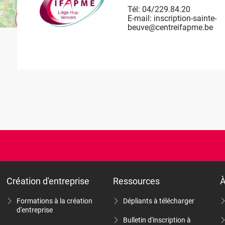
Tél:
Tél:
Tél:
Tél:
04/229.84.20
087/32.54.55
04/229.84.60
085/27.14.10
E-mail:
E-mail:
E-mail:
E-mail:
inscription-sainte-
inscription-
inscription-chateau-
Inscription-
Leaflet
OpenStreetMap
| ©
beuve@centreifapme.be
verviers@centreifapme.be
massart@centreifapme.be
Villers@centreifapme.be
Création d'entreprise
Ressources
À
Formations à la création
Dépliants à télécharger
d'entreprise
Bulletin d'inscription à