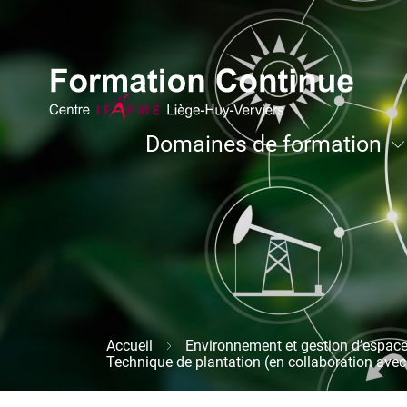
Aller
Image
au
contenu
principal
Navigation
Domaines de formation
principale
Développement personnel et coachi
Accueil
Environnement et gestion d’espace
Fil
Technique de plantation (en collaboration avec
d'Ariane