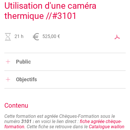
Utilisation d'une caméra
thermique //#3101
21 h
525,00 €
Public
Architectes, auditeurs PAE, certificateur PEB, responsables
PEB, bureaux d’études en
Objectifs
construction, professionnels de la construction
Au terme de la formation, le travailleur sera capable
d'utiliser une caméra thermique en vue d’évaluer les
déperditions énergétiques d’une paroi et établir un rapport
Contenu
d’analyse.
La formation est axée sur trois objectifs principaux :
Cette formation est agréée Chèques-Formation sous le
numéro
3101 :
en voici le lien direct :
fiche agréée chèque-
- Compréhension de la technologie : une formation permet
formation.
Cette fiche se retrouve dans le
Catalogue wallon