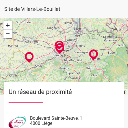
Site de Villers-Le-Bouillet
+
−
Un réseau de proximité
Leaflet
OpenStreetMap
| ©
Image
Image
Image
Image
Boulevard Sainte-Beuve, 1
Rue de Limbourg, 37
Rue du Château Massart, 70
Waremme 101
4000 Liège
4800 Verviers
4000 Liège
4530 Villers Le Bouillet