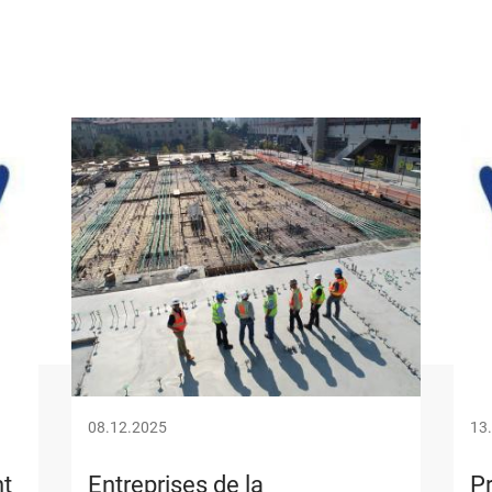
Image
Ima
08.12.2025
13
nt
Entreprises de la
Pr