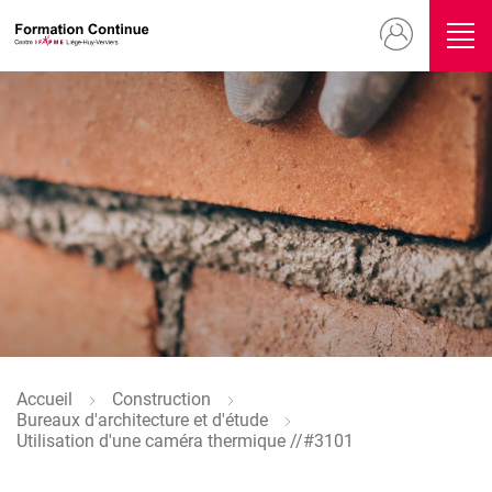
Aller
Menu
au
contenu
du
principal
compte
Image
de
l'utilisateur
Accueil
Construction
Fil
Bureaux d'architecture et d'étude
d'Ariane
Utilisation d'une caméra thermique //#3101