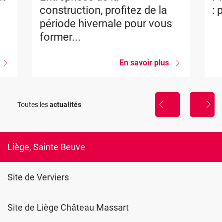
construction, profitez de la
: 
période hivernale pour vous
former...
sur
En savoir plus
sur
Projet
Entreprises
Construction
de
Blueprint
la
construction,
Toutes les
actualités
présentation
profitez
des
de
ésultats
la
période
hivernale
Liège, Sainte Beuve
pour
vous
former...
Site de Verviers
Site de Liège Château Massart