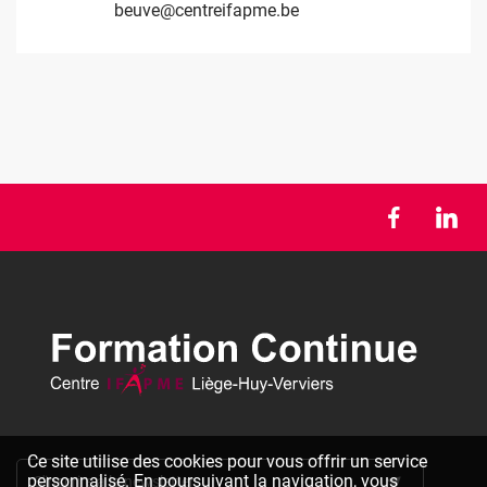
beuve@centreifapme.be
massart@centreifapme.be
Ce site utilise des cookies pour vous offrir un service
personnalisé. En poursuivant la navigation, vous
S'inscrire à la newsletter