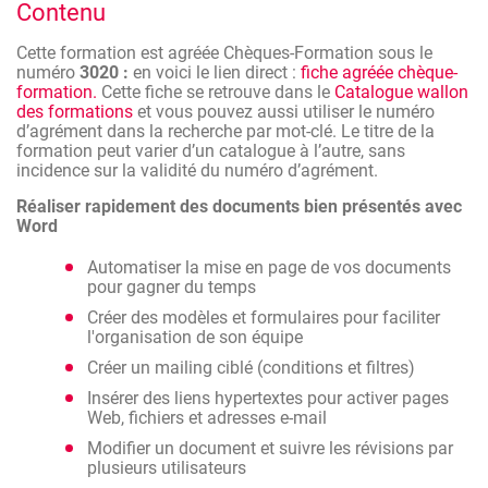
Contenu
fonctionnalités des logiciels Word, Outlook, Excel et
PowerPoint.
Cette formation est agréée Chèques-Formation sous le
Cette formation vous permettra de :
numéro
3020 :
en voici le lien direct :
fiche agréée chèque-
formation.
Cette fiche se retrouve dans le
Catalogue wallon
des formations
et vous pouvez aussi utiliser le numéro
Gagner du temps grâce à une utilisation plus
d’agrément dans la recherche par mot-clé. Le titre de la
rationnelle des logiciels
formation peut varier d’un catalogue à l’autre, sans
Être plus efficace dans l'utilisation de leurs
incidence sur la validité du numéro d’agrément.
fonctions avancées
Réaliser rapidement des documents bien présentés avec
Créer des outils d'organisation pertinents en
Word
cohérence avec ses activités
Automatiser la mise en page de vos documents
pour gagner du temps
Créer des modèles et formulaires pour faciliter
l'organisation de son équipe
Créer un mailing ciblé (conditions et filtres)
Insérer des liens hypertextes pour activer pages
Web, fichiers et adresses e-mail
Modifier un document et suivre les révisions par
plusieurs utilisateurs