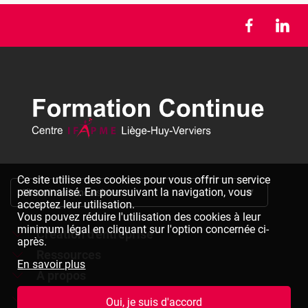
Ce site utilise des cookies pour vous offrir un service
personnalisé. En poursuivant la navigation, vous
S'inscrire à la newsletter
acceptez leur utilisation.
Vous pouvez réduire l'utilisation des cookies à leur
minimum légal en cliquant sur l'option concernée ci-
Création d'entreprise
après.
Ressources
Formations à la création d'entreprise
En savoir plus
À propos
Dépliants à télécharger
Chèques formation à la création d'entreprise
Jobs
Le réseau IFAPME
Oui, je suis d'accord
Bulletin d'inscription à télécharger