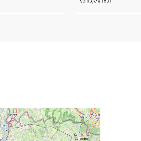
soins)//#1601