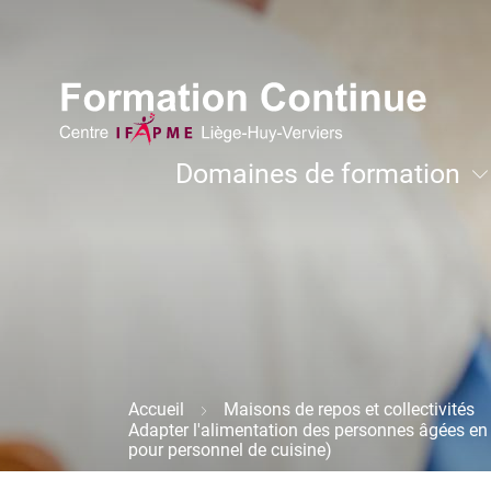
Aller
Image
au
contenu
principal
Navigation
Domaines de formation
principale
Développement personnel et coachi
Accueil
Maisons de repos et collectivités
Fil
Adapter l'alimentation des personnes âgées en
d'Ariane
pour personnel de cuisine)
Image