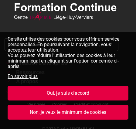
Ce site utilise des cookies pour vous offrir un service
personnalisé. En poursuivant la navigation, vous
S'inscrire à la newsletter
acceptez leur utilisation.
Vous pouvez réduire l'utilisation des cookies à leur
minimum légal en cliquant sur l'option concernée ci-
Création d'entreprise
après.
Ressources
Formations à la création d'entreprise
En savoir plus
À propos
Dépliants à télécharger
Chèques formation à la création d'entreprise
Jobs
Le réseau IFAPME
Oui, je suis d'accord
Bulletin d'inscription à télécharger
Pied
Le centre IFAPME Liège-Huy-Verviers
Devenir formateur
Vie privée
Cookies
Crédit et copyright
de
Non, je veux le minimum de cookies
page
L'équipe
Rejoindre notre équipe
Conditions générales de vente
Plan du site
(termes
et
Nos missions et valeurs
Consulter des offres d'emplois
© 2026 Centre IFAPME LHV
conditions)