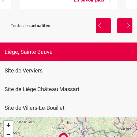
Nouvelle
Des
formation
travaux
importants
La
sont
Toutes les
actualités
sophrologie,
prévus
util
à
de
Burenville,
gestion
anticipez
du
vos
Liège, Sainte Beuve
stress
temps
de
trajet...
Site de Verviers
Site de Liège Château Massart
Site de Villers-Le-Bouillet
+
−