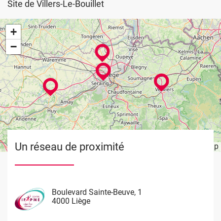
Site de Villers-Le-Bouillet
+
−
Un réseau de proximité
Leaflet
OpenStreetMap
| ©
Image
Image
Image
Image
Boulevard Sainte-Beuve, 1
Rue de Limbourg, 37
Rue du Château Massart, 70
Waremme 101
4000 Liège
4800 Verviers
4000 Liège
4530 Villers Le Bouillet