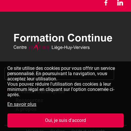
Ce site utilise des cookies pour vous offrir un service
personnalisé. En poursuivant la navigation, vous
S'inscrire à la newsletter
acceptez leur utilisation.
Vous pouvez réduire l'utilisation des cookies à leur
minimum légal en cliquant sur l'option concernée ci-
Création d'entreprise
après.
Ressources
Formations à la création d'entreprise
En savoir plus
À propos
Dépliants à télécharger
Chèques formation à la création d'entreprise
Jobs
Le réseau IFAPME
Oui, je suis d'accord
Bulletin d'inscription à télécharger
Pied
Le centre IFAPME Liège-Huy-Verviers
Devenir formateur