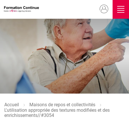
Aller
Menu
au
contenu
du
principal
compte
Image
de
l'utilisateur
Accueil
Maisons de repos et collectivités
Fil
L'utilisation appropriée des textures modifiées et des
d'Ariane
enrichissements//#3054