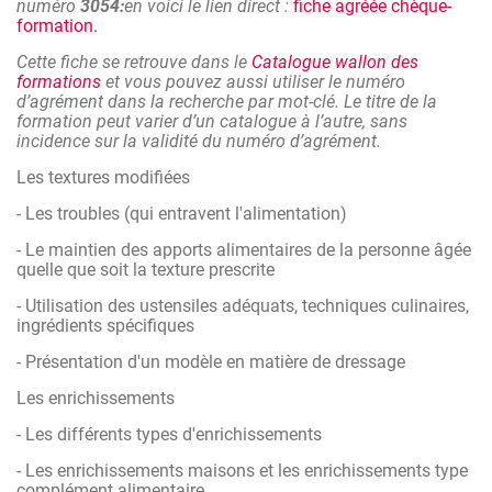
numéro
3054:
en voici le lien direct :
fiche agréée chèque-
La présence de textures modifiées sur l'assiette peut encore
formation.
compliquer cet enjeu pour le personnel de cuisine qui doit
veiller à la présentation et à l'harmonisation des couleurs
Cette fiche se retrouve dans le
Catalogue wallon des
sur l'assiette.
formations
et vous pouvez aussi utiliser le numéro
d’agrément dans la recherche par mot-clé. Le titre de la
Cette formation a pour objectif de fournir une approche
formation peut varier d’un catalogue à l’autre, sans
théorique et pratique du dressage de l'assiette en maison
incidence sur la validité du numéro d’agrément.
de repos.
Les textures modifiées
- Les troubles (qui entravent l'alimentation)
- Le maintien des apports alimentaires de la personne âgée
quelle que soit la texture prescrite
- Utilisation des ustensiles adéquats, techniques culinaires,
ingrédients spécifiques
- Présentation d'un modèle en matière de dressage
Les enrichissements
- Les différents types d'enrichissements
- Les enrichissements maisons et les enrichissements type
complément alimentaire