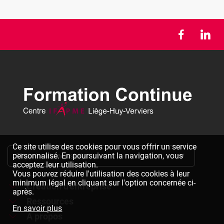
Ce site utilise des cookies pour vous offrir un service
personnalisé. En poursuivant la navigation, vous
S'inscrire à la newsletter
acceptez leur utilisation.
Vous pouvez réduire l'utilisation des cookies à leur
minimum légal en cliquant sur l'option concernée ci-
Création d'entreprise
après.
Ressources
Formations à la création d'entreprise
En savoir plus
À propos
Dépliants à télécharger
Chèques formation à la création d'entreprise