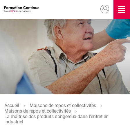
Aller
Menu
au
contenu
du
principal
compte
Image
de
l'utilisateur
Image
Accueil
Maisons de repos et collectivités
Fil
Maisons de repos et collectivités
d'Ariane
La maîtrise des produits dangereux dans l'entretien
industriel