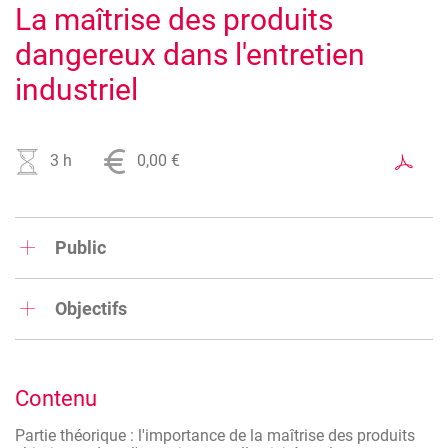
La maîtrise des produits
dangereux dans l'entretien
industriel
3 h
0,00 €
Public
Responsables du nettoyage et de la prévention en milieu
industriel
Objectifs
Pouvoir mettre en place des procédures pour juguler les
risques liés à l'utilisation de produits chimiques en
entretien et nettoyage industriel
Contenu
Partie théorique : l'importance de la maîtrise des produits