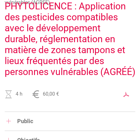
vulnérables (AGRÉÉ)
PHYTOLICENCE : Application
des pesticides compatibles
avec le développement
durable, réglementation en
matière de zones tampons et
lieux fréquentés par des
personnes vulnérables (AGRÉÉ)
4 h
60,00 €
Public
La formation s’adresse aux travailleurs du secteur vert -
entrepreneurs parcs et jardins, horticulteurs, jardiniers,