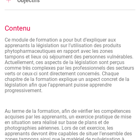
Objectifs
paysagistes, pépiniéristes, arboristes, agronomes,
agriculteurs.
Au terme de cette formation, le participant aura une
connaissance théorique lui permettant de réaliser ou de
Types de phytolicence concernés : P1 / P2 / P3
faire réaliser un traitement phytopharmaceutique en
Contenu
respectant les législations en matière de respect des zones
tampons d’une part et de respect des lieux fréquentés par
Ce module de formation a pour but d’expliquer aux
des personnes vulnérables (écoles, crèches, etc.) d’autre
apprenants la législation sur l’utilisation des produits
part.
phytopharmaceutiques en rapport avec les zones
Types de phytolicence concernés : P1 / P2 / P3
tampons et lieux où séjournent des personnes vulnérables.
Actuellement, ces aspects de la législation sont perçus
comme très complexes par les professionnels des secteurs
verts or ceux-ci sont directement concernés. Chaque
chapitre de la formation explique un aspect concret de la
législation afin que l’apprenant puisse apprendre
progressivement.
Au terme de la formation, afin de vérifier les compétences
acquises par les apprenants, un exercice pratique de mise
en situation sera réalisé sur base de plans et de
photographies aériennes. Lors de cet exercice, les
apprenants devront être capables de situer l’ensemble des
zones tampons ainsi que le matériel de pulvérisation à