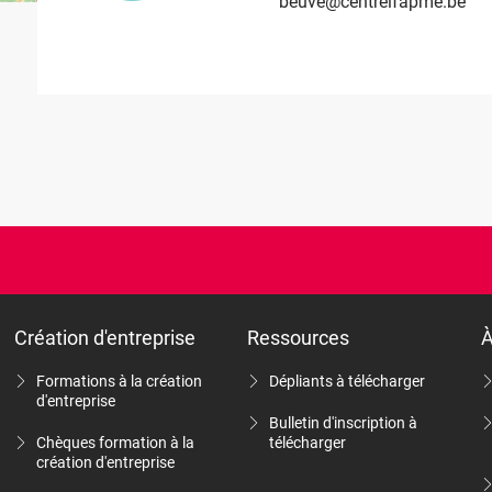
beuve@centreifapme.be
verviers@centreifapme.be
massart@centreifapme.be
Villers@centreifapme.be
Création d'entreprise
Ressources
À
Formations à la création
Dépliants à télécharger
d'entreprise
Bulletin d'inscription à
Chèques formation à la
télécharger
création d'entreprise