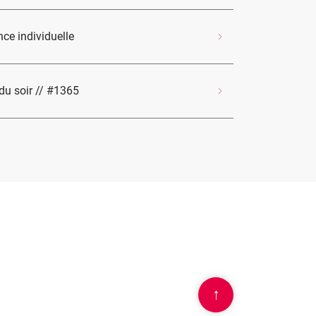
nce individuelle
 du soir // #1365
↑