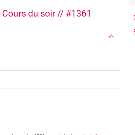
 Cours du soir // #1361
t acquérir ou améliorer des connaissances en langues
e.
 base des résultats du test d'évaluation réalisé en ligne
inscription et selon les caractéristiques du
Cadre
voluer vos compétences en langues étrangères en présence
langues
.
pes restreints de maximum 10 personnes. Les cours sont à
native speakers
(ou assimilés) et sont ciblés et construits