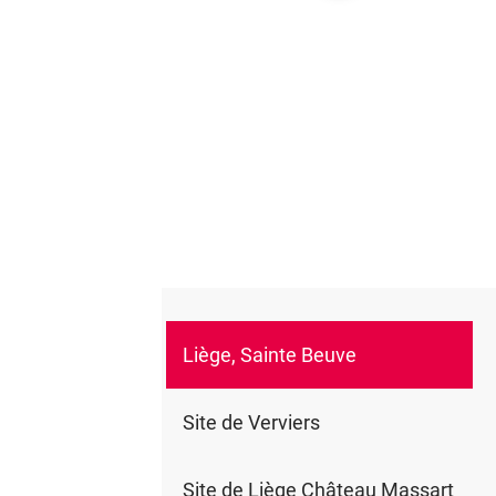
Liège, Sainte Beuve
0
Site de Verviers
Site de Liège Château Massart