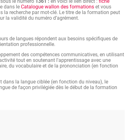
n sous le numéro
1361 :
en voici le lien direct :
fiche
ve dans le
Catalogue wallon des formations
et vous
 la recherche par mot-clé. Le titre de la formation peut
 sur la validité du numéro d’agrément.
cours de langues répondent aux besoins spécifiques de
ientation professionnelle.
loppement des compétences communicatives, en utilisant
eractivité tout en soutenant l'apprentissage avec une
e, du vocabulaire et de la prononciation (en fonction
dans la langue ciblée (en fonction du niveau), le
angue de façon privilégiée dès le début de la formation