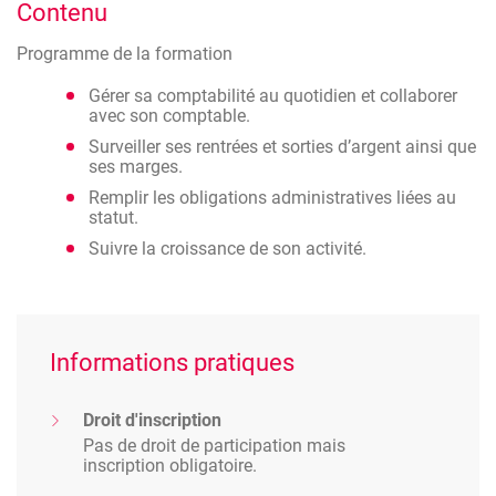
Contenu
de travail bénéficiant d'un revenu de remplacement
Remplir ses obligations comptables et fiscales
(Mutuelle) et les étudiants. Les inscriptions sont
Programme de la formation
accessibles aux salariés dans une proportion de 20%.
Communiquer avec l’E-Administration
Collaborer avec son comptable
Gérer sa comptabilité au quotidien et collaborer
avec son comptable.
Gérer sa comptabilité au quotidien
Surveiller ses rentrées et sorties d’argent ainsi que
Comprendre le calcul de l’impôt, la déclaration
ses marges.
fiscale et l’avertissement extrait de rôle
Remplir les obligations administratives liées au
Surveiller ses rentrées et sorties d’argent
statut.
Suivre la croissance de son activité.
Informations pratiques
Droit d'inscription
Pas de droit de participation mais
inscription obligatoire.