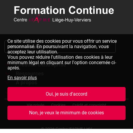
Ce site utilise des cookies pour vous offrir un service
personnalisé. En poursuivant la navigation, vous
S'inscrire à la newsletter
acceptez leur utilisation.
Vous pouvez réduire l'utilisation des cookies à leur
minimum légal en cliquant sur l'option concernée ci-
Création d'entreprise
après.
Ressources
Formations à la création d'entreprise
En savoir plus
À propos
Dépliants à télécharger
Chèques formation à la création d'entreprise
Jobs
Le réseau IFAPME
Oui, je suis d'accord
Bulletin d'inscription à télécharger
Pied
Le centre IFAPME Liège-Huy-Verviers
Devenir formateur
Vie privée
Cookies
Crédit et copyright
de
Non, je veux le minimum de cookies
page
L'équipe
Rejoindre notre équipe
Conditions générales de vente
Plan du site
(termes
et
Nos missions et valeurs
Consulter des offres d'emplois
© 2026 Centre IFAPME LHV
conditions)