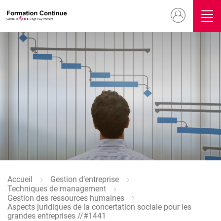
Aller
Menu
au
contenu
du
principal
compte
Image
de
l'utilisateur
Image
Accueil
Gestion d’entreprise
Fil
Techniques de management
d'Ariane
Gestion des ressources humaines
Aspects juridiques de la concertation sociale pour les
grandes entreprises //#1441