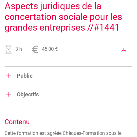
Aspects juridiques de la
concertation sociale pour les
grandes entreprises //#1441
Image
3 h
45,00 €
Public
Destinée aux (futurs) responsables des ressources
humaines, elle est également ouverte à toutes les
Objectifs
personnes concernées par la concertation sociale
(personnel de direction, représentants…) ainsi qu’aux
Connaître ses obligations en matière de concertation social
professionnels du chiffre
Pouvoir mettre en place et faire fonctionner les différents
Contenu
organes
Cette formation est agréée Chèques-Formation sous le