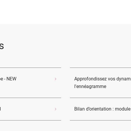
s
pe - NEW
Approfondissez vos dynami
l'ennéagramme
l
Bilan d’orientation : modul