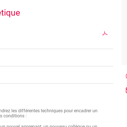
étique
ses et collaborateurs du
secteur de la coiffure et de
les patrons, patronnes, collaborateurs ou collaboratrices
e transmettre leurs compétences
au mieux aux stagiaires,
es.
ndrez les différentes techniques pour encadrer un
s conditions :
r un nouvel apprenant, un nouveau collègue ou un