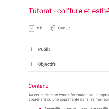
Tutorat - coiffure et esth
8 h
Gratuit
Public
Cette formation s'adresse aux chefs d'entrepri
l'esthétique.
Objectifs
Les formations au tutorat permettent d'outiller 
d'entreprises afin
d'accueillir, d'intégrer et d
apprentis et apprenties et/ou nouveaux collègu
Contenu
Au cours de cette courte formation, vous appre
apprenant ou une apprenante dans les meilleur
Accueillir :
vous apprenez à accueilli