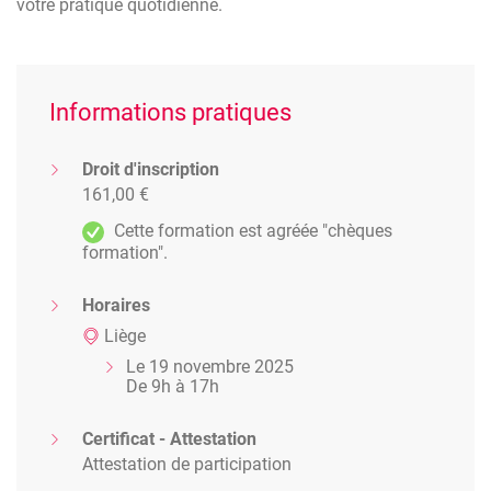
les savoir-faire recherchés.
votre pratique quotidienne.
Si vous ne voulez pas rater le train en marche, choisissez,
vous aussi, la formation continue !
Informations pratiques
Droit d'inscription
161,00 €
Cette formation est agréée "chèques
formation".
Horaires
Liège
Le 19 novembre 2025
De 9h à 17h
Certificat - Attestation
Attestation de participation