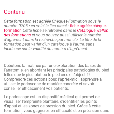
diplômés. Elle vous permettra de vous perfectionner, de
manière pratique, dans des techniques de soins
Contenu
particulières.
Comme tous les professionnels de la santé, le pédicure
Cette formation est agréée Chèques-Formation sous le
spécialisé a besoin de mettre à jour ses connaissances tout
numéro 0705
:
en voici le lien direct :
fiche agréée chèque-
au long de sa carrière, afin d’assurer à ses patients
formation
Cette fiche se retrouve dans le
Catalogue wallon
les
meilleurs soins et conseils possibles
.
des formations
et vous pouvez aussi utiliser le numéro
d’agrément dans la recherche par mot-clé. Le titre de la
Quand on pense « formation », on pense surtout cursus
formation peut varier d’un catalogue à l’autre, sans
scolaire (formation initiale) qui permet d’acquérir les
incidence sur la validité du numéro d’agrément.
connaissances de base. Mais tout aussi indispensable est
la formation continue, grâce à laquelle on se maintient
toujours au top de ses performances tout au long de sa
Débutons la matinée par une exploration des bases de
carrière.
l’anatomie, en abordant les principales pathologies du pied
Contrairement à la formation initiale, la formation continue
telles que le pied plat ou le pied creux. L’objectif ?
apporte des solutions vraiment concrètes aux
Comprendre ces notions pour, l’après-midi, apprendre à
problématiques de ceux qui la suivent. Non seulement elle
utiliser le podoscope de manière concrète et savoir
s’adapte au vécu des participants mais en plus elle leur
conseiller efficacement vos patients.
permet de rencontrer des personnes au profil similaire. Les
Le podoscope est un dispositif médical qui permet de
effets miroir jouent souvent un grand rôle dans la
visualiser l’empreinte plantaire, d’identifier les points
progression de chacun.
d’appui et les zones de pression du pied. Grâce à cette
Elle permet de maîtriser très rapidement les compétences et
formation, vous gagnerez en efficacité et en précision dans