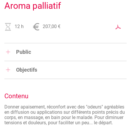
Aroma palliatif
12 h
207,00 €
Public
Gestionnaires et personnels de maisons de repos, hôpitaux,
médecins, infirmiers...
Objectifs
Donner apaisement, réconfort avec des "odeurs" agréables
en diffusion ou applications sur différents points précis du
corps, en massage, en bain pour le malade. Pour diminuer
Contenu
tensions et douleurs, pour faciliter un peu... le départ.
Donner apaisement, réconfort avec des "odeurs" agréables
en diffusion ou applications sur différents points précis du
corps, en massage, en bain pour le malade. Pour diminuer
tensions et douleurs, pour faciliter un peu... le départ.