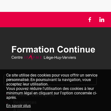
Ce site utilise des cookies pour vous offrir un service
personnalisé. En poursuivant la navigation, vous
S'inscrire à la newsletter
acceptez leur utilisation.
Vous pouvez réduire l'utilisation des cookies à leur
minimum légal en cliquant sur l'option concernée ci-
Création d'entreprise
après.
Ressources
Formations à la création d'entreprise
En savoir plus
À propos
Dépliants à télécharger