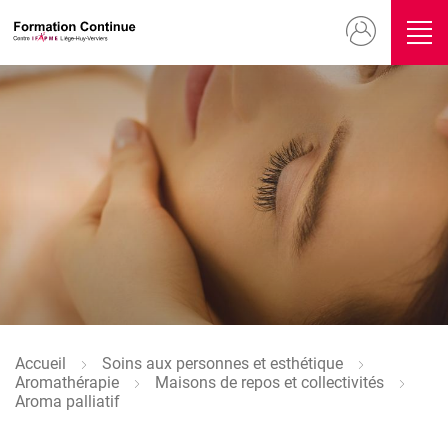
Aller
Menu
au
contenu
du
principal
compte
Image
de
l'utilisateur
Image
Accueil
Soins aux personnes et esthétique
Fil
Aromathérapie
Maisons de repos et collectivités
d'Ariane
Aroma palliatif